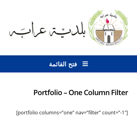
فتح القائمة
Portfolio – One Column Filter
[portfolio columns=”one” nav=”filter” count=”-1″]