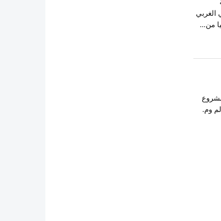
 الغربي
يا من…
ق 6/10/2019 إستلام مشروع
م وم.